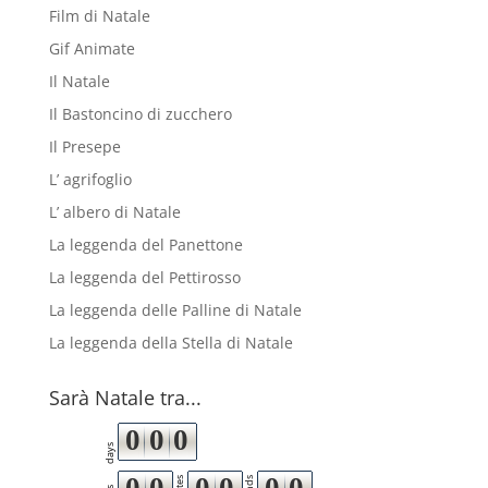
Film di Natale
Gif Animate
Il Natale
Il Bastoncino di zucchero
Il Presepe
L’ agrifoglio
L’ albero di Natale
La leggenda del Panettone
La leggenda del Pettirosso
La leggenda delle Palline di Natale
La leggenda della Stella di Natale
Sarà Natale tra...
0
0
0
days
0
0
0
0
0
0