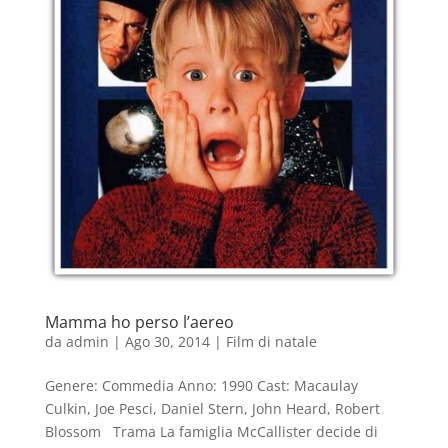
Mamma ho perso l’aereo
da
admin
|
Ago 30, 2014
|
Film di natale
Genere: Commedia Anno: 1990 Cast: Macaulay
Culkin, Joe Pesci, Daniel Stern, John Heard, Robert
Blossom Trama La famiglia McCallister decide di