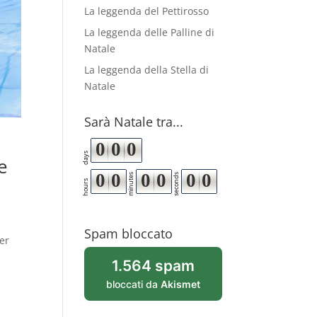
La leggenda del Pettirosso
La leggenda delle Palline di
Natale
La leggenda della Stella di
Natale
Sarà Natale tra...
0
0
0
days
e
0
0
0
0
0
0
minutes
seconds
hours
Spam bloccato
per
1.564 spam
bloccati da
Akismet