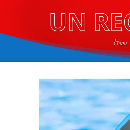
UN RE
Home