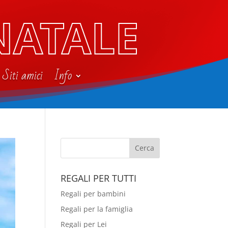
NATALE
Siti amici
Info
REGALI PER TUTTI
Regali per bambini
Regali per la famiglia
Regali per Lei