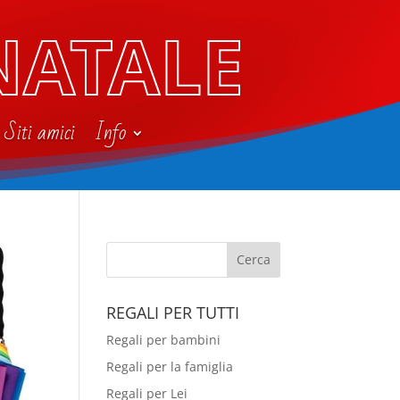
NATALE
Siti amici
Info
REGALI PER TUTTI
Regali per bambini
Regali per la famiglia
Regali per Lei