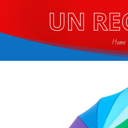
UN RE
Home