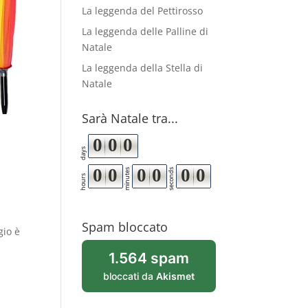
La leggenda del Pettirosso
La leggenda delle Palline di
Natale
La leggenda della Stella di
Natale
Sarà Natale tra...
0
0
0
days
0
0
0
0
0
0
minutes
seconds
hours
Spam bloccato
gio è
1.564 spam
bloccati da
Akismet