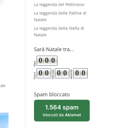
La leggenda del Pettirosso
La leggenda delle Palline di
Natale
La leggenda della Stella di
Natale
Sarà Natale tra...
0
0
0
days
0
0
0
0
0
0
minutes
seconds
hours
nde
Spam bloccato
1.564 spam
bloccati da
Akismet