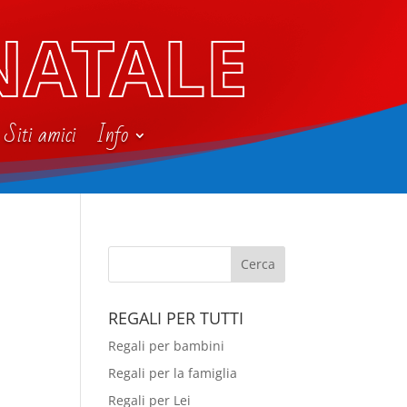
NATALE
Siti amici
Info
REGALI PER TUTTI
Regali per bambini
Regali per la famiglia
Regali per Lei