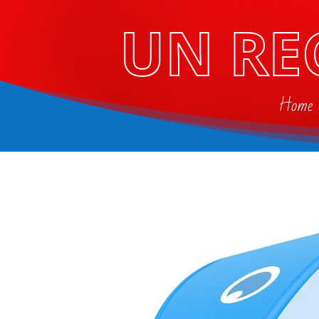
UN RE
Home