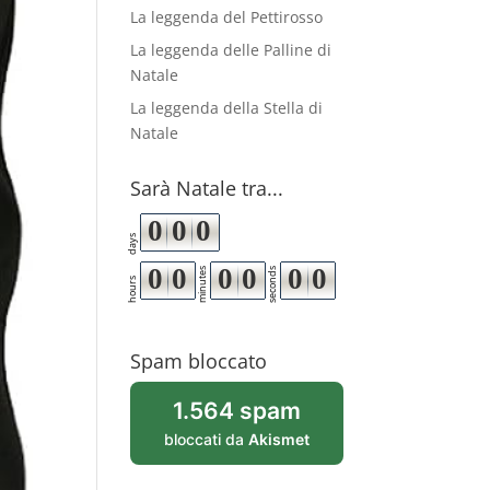
La leggenda del Pettirosso
La leggenda delle Palline di
Natale
La leggenda della Stella di
Natale
Sarà Natale tra...
0
0
0
days
0
0
0
0
0
0
minutes
seconds
hours
Spam bloccato
1.564 spam
bloccati da
Akismet