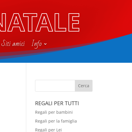
NATALE
Siti amici
Info
REGALI PER TUTTI
Regali per bambini
Regali per la famiglia
Regali per Lei