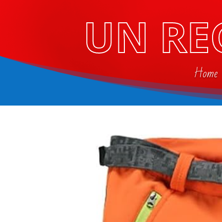
UN RE
Home