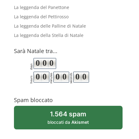
La leggenda del Panettone
La leggenda del Pettirosso
La leggenda delle Palline di Natale
La leggenda della Stella di Natale
Sarà Natale tra...
0
0
0
days
0
0
0
0
0
0
minutes
seconds
hours
Spam bloccato
1.564 spam
bloccati da
Akismet