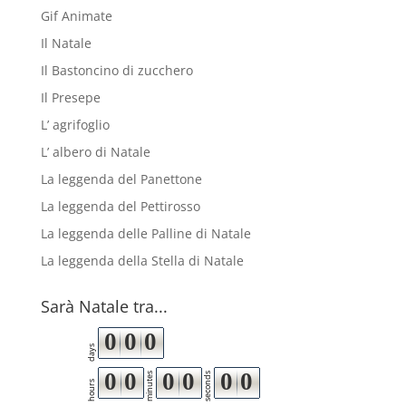
Gif Animate
Il Natale
Il Bastoncino di zucchero
Il Presepe
L’ agrifoglio
L’ albero di Natale
La leggenda del Panettone
La leggenda del Pettirosso
La leggenda delle Palline di Natale
La leggenda della Stella di Natale
Sarà Natale tra...
0
0
0
days
0
0
0
0
0
0
minutes
seconds
hours