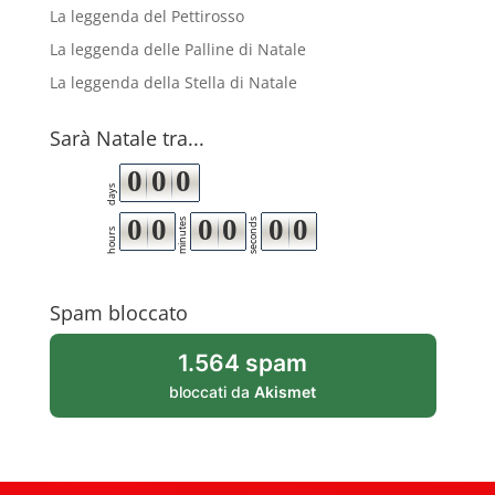
La leggenda del Pettirosso
La leggenda delle Palline di Natale
La leggenda della Stella di Natale
Sarà Natale tra...
0
0
0
days
0
0
0
0
0
0
minutes
seconds
hours
Spam bloccato
1.564 spam
bloccati da
Akismet