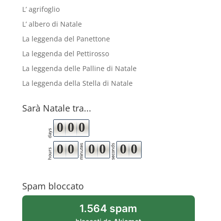
L’ agrifoglio
L’ albero di Natale
La leggenda del Panettone
La leggenda del Pettirosso
La leggenda delle Palline di Natale
La leggenda della Stella di Natale
Sarà Natale tra...
0
0
0
days
0
0
0
0
0
0
minutes
seconds
hours
Spam bloccato
1.564 spam