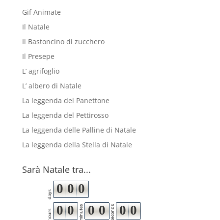
Gif Animate
Il Natale
Il Bastoncino di zucchero
Il Presepe
L’ agrifoglio
L’ albero di Natale
La leggenda del Panettone
La leggenda del Pettirosso
La leggenda delle Palline di Natale
La leggenda della Stella di Natale
Sarà Natale tra...
0
0
0
days
0
0
0
0
0
0
minutes
seconds
hours