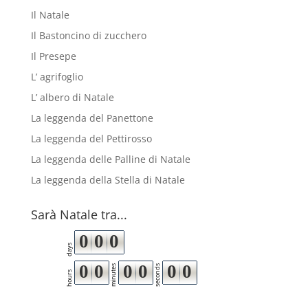
Il Natale
Il Bastoncino di zucchero
Il Presepe
L’ agrifoglio
L’ albero di Natale
La leggenda del Panettone
La leggenda del Pettirosso
La leggenda delle Palline di Natale
La leggenda della Stella di Natale
Sarà Natale tra...
0
0
0
days
0
0
0
0
0
0
minutes
seconds
hours