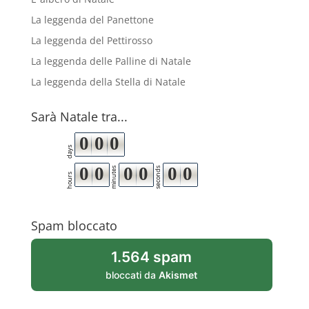
La leggenda del Panettone
La leggenda del Pettirosso
La leggenda delle Palline di Natale
La leggenda della Stella di Natale
Sarà Natale tra...
0
0
0
days
0
0
0
0
0
0
minutes
seconds
hours
Spam bloccato
1.564 spam
bloccati da
Akismet