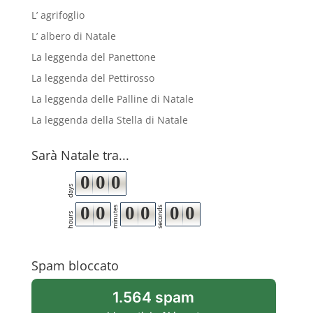
L’ agrifoglio
L’ albero di Natale
La leggenda del Panettone
La leggenda del Pettirosso
La leggenda delle Palline di Natale
La leggenda della Stella di Natale
Sarà Natale tra...
0
0
0
days
0
0
0
0
0
0
minutes
seconds
hours
Spam bloccato
1.564 spam