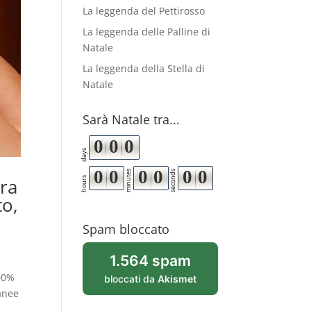
La leggenda del Pettirosso
La leggenda delle Palline di
Natale
La leggenda della Stella di
Natale
Sarà Natale tra...
0
0
0
days
0
0
0
0
0
0
minutes
seconds
hours
bra
to,
Spam bloccato
1.564 spam
100%
bloccati da
Akismet
tanee