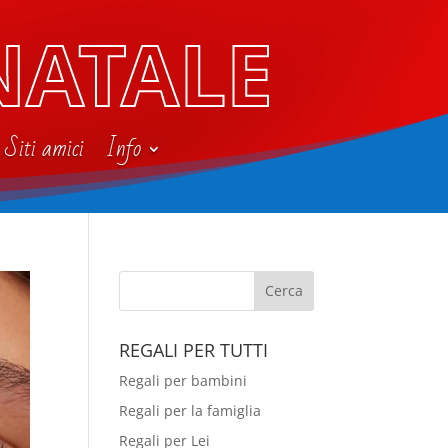
NATALE
Siti amici
Info
REGALI PER TUTTI
Regali per bambini
Regali per la famiglia
Regali per Lei