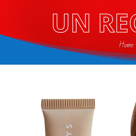
UN RE
Home