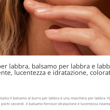
per labbra, balsamo per labbra e lab
nte, lucentezza e idratazione, colora
 Details) Il balsamo al burro per labbra è una maschera per labbra 
n pochi secondi. Il balsamo fornisce idratazione e lucentezza istan