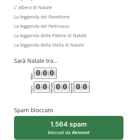
L’ albero di Natale
La leggenda del Panettone
La leggenda del Pettirosso
La leggenda delle Palline di Natale
La leggenda della Stella di Natale
Sarà Natale tra...
0
0
0
days
0
0
0
0
0
0
minutes
seconds
hours
Spam bloccato
1.564 spam
bloccati da
Akismet