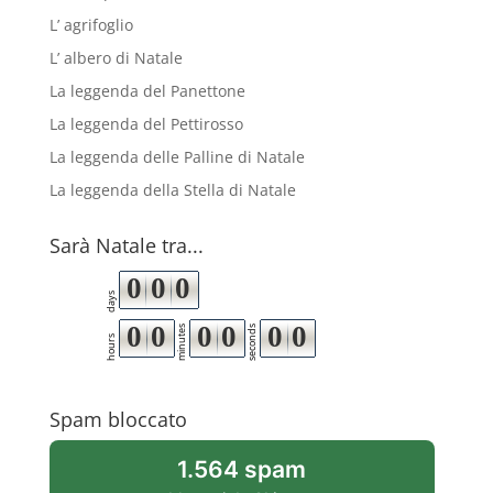
L’ agrifoglio
L’ albero di Natale
La leggenda del Panettone
La leggenda del Pettirosso
La leggenda delle Palline di Natale
La leggenda della Stella di Natale
Sarà Natale tra...
0
0
0
days
0
0
0
0
0
0
minutes
seconds
hours
Spam bloccato
1.564 spam