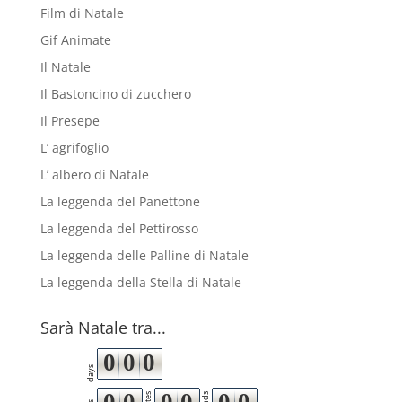
Film di Natale
Gif Animate
Il Natale
Il Bastoncino di zucchero
Il Presepe
L’ agrifoglio
L’ albero di Natale
La leggenda del Panettone
La leggenda del Pettirosso
La leggenda delle Palline di Natale
La leggenda della Stella di Natale
Sarà Natale tra...
0
0
0
days
0
0
0
0
0
0