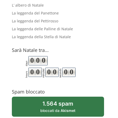
L’ albero di Natale
La leggenda del Panettone
La leggenda del Pettirosso
La leggenda delle Palline di Natale
La leggenda della Stella di Natale
Sarà Natale tra...
0
0
0
days
0
0
0
0
0
0
minutes
seconds
hours
Spam bloccato
1.564 spam
bloccati da
Akismet