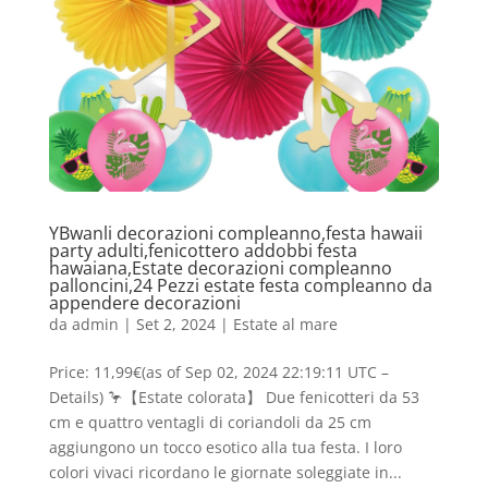
YBwanli decorazioni compleanno,festa hawaii
party adulti,fenicottero addobbi festa
hawaiana,Estate decorazioni compleanno
palloncini,24 Pezzi estate festa compleanno da
appendere decorazioni
da
admin
|
Set 2, 2024
|
Estate al mare
Price: 11,99€(as of Sep 02, 2024 22:19:11 UTC –
Details) 🦩【Estate colorata】 Due fenicotteri da 53
cm e quattro ventagli di coriandoli da 25 cm
aggiungono un tocco esotico alla tua festa. I loro
colori vivaci ricordano le giornate soleggiate in...