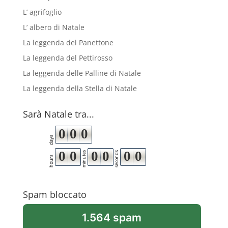
L’ agrifoglio
L’ albero di Natale
La leggenda del Panettone
La leggenda del Pettirosso
La leggenda delle Palline di Natale
La leggenda della Stella di Natale
Sarà Natale tra...
0
0
0
days
0
0
0
0
0
0
minutes
seconds
hours
Spam bloccato
1.564 spam