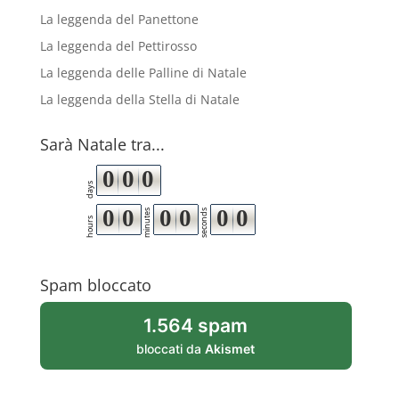
La leggenda del Panettone
La leggenda del Pettirosso
La leggenda delle Palline di Natale
La leggenda della Stella di Natale
Sarà Natale tra...
0
0
0
days
0
0
0
0
0
0
minutes
seconds
hours
Spam bloccato
1.564 spam
bloccati da
Akismet