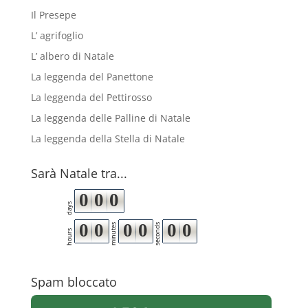
Il Presepe
L’ agrifoglio
L’ albero di Natale
La leggenda del Panettone
La leggenda del Pettirosso
La leggenda delle Palline di Natale
La leggenda della Stella di Natale
Sarà Natale tra...
0
0
0
days
0
0
0
0
0
0
minutes
seconds
hours
Spam bloccato