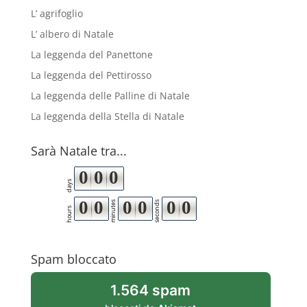
L’ agrifoglio
L’ albero di Natale
La leggenda del Panettone
La leggenda del Pettirosso
La leggenda delle Palline di Natale
La leggenda della Stella di Natale
Sarà Natale tra...
0
0
0
days
0
0
0
0
0
0
minutes
seconds
hours
Spam bloccato
1.564 spam