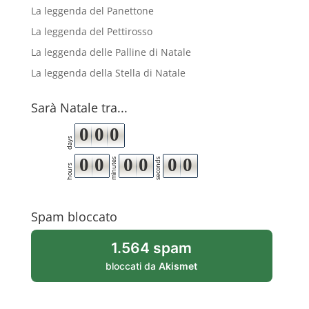
La leggenda del Panettone
La leggenda del Pettirosso
La leggenda delle Palline di Natale
La leggenda della Stella di Natale
Sarà Natale tra...
0
0
0
days
0
0
0
0
0
0
minutes
seconds
hours
Spam bloccato
1.564 spam
bloccati da
Akismet