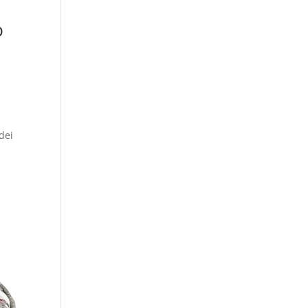
b
dei