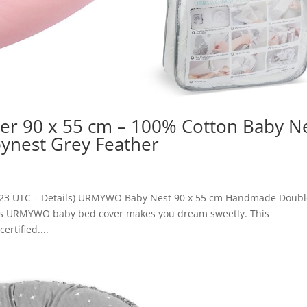
r 90 x 55 cm – 100% Cotton Baby N
ynest Grey Feather
:11:23 UTC – Details) URMYWO Baby Nest 90 x 55 cm Handmade Doub
es URMYWO baby bed cover makes you dream sweetly. This
rtified....