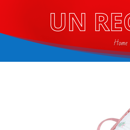
UN RE
Home