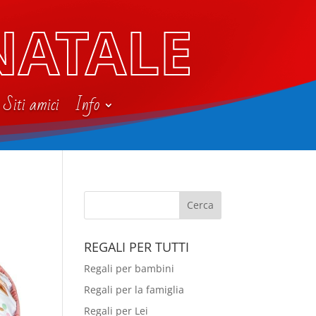
NATALE
Siti amici
Info
REGALI PER TUTTI
Regali per bambini
Regali per la famiglia
Regali per Lei