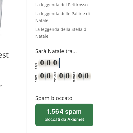
La leggenda del Pettirosso
La leggenda delle Palline di
Natale
La leggenda della Stella di
Natale
Sarà Natale tra...
est
0
0
0
days
0
0
0
0
0
0
minutes
seconds
hours
le
Spam bloccato
1.564 spam
bloccati da
Akismet