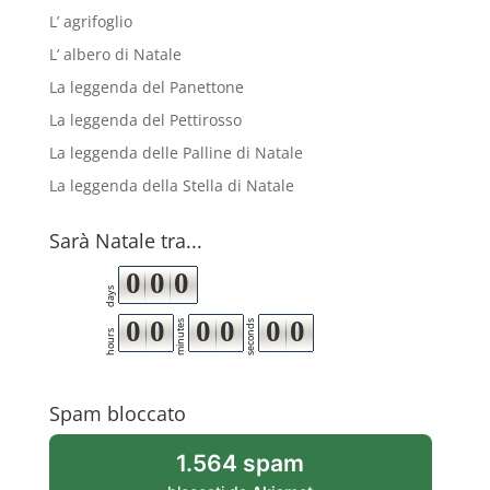
L’ agrifoglio
L’ albero di Natale
La leggenda del Panettone
La leggenda del Pettirosso
La leggenda delle Palline di Natale
La leggenda della Stella di Natale
Sarà Natale tra...
0
0
0
days
0
0
0
0
0
0
minutes
seconds
hours
Spam bloccato
1.564 spam