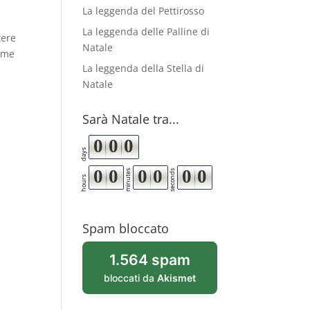
La leggenda del Pettirosso
La leggenda delle Palline di
tere
Natale
come
La leggenda della Stella di
Natale
Sarà Natale tra...
0
0
0
days
0
0
0
0
0
0
minutes
seconds
hours
Spam bloccato
1.564 spam
bloccati da
Akismet