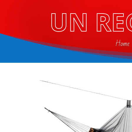
UN RE
Home