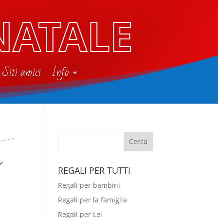
NATALE
Siti amici
Info
REGALI PER TUTTI
Regali per bambini
Regali per la famiglia
Regali per Lei