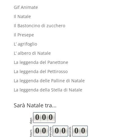
Gif Animate
Il Natale
Il Bastoncino di zucchero
Il Presepe
L’ agrifoglio
L’ albero di Natale
La leggenda del Panettone
La leggenda del Pettirosso
La leggenda delle Palline di Natale
La leggenda della Stella di Natale
Sarà Natale tra...
0
0
0
days
0
0
0
0
0
0
minutes
seconds
hours