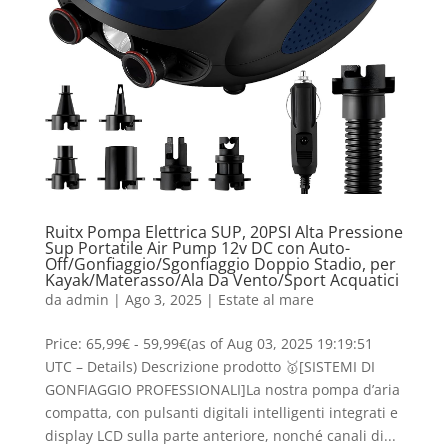
Ruitx Pompa Elettrica SUP, 20PSI Alta Pressione
Sup Portatile Air Pump 12v DC con Auto-
Off/Gonfiaggio/Sgonfiaggio Doppio Stadio, per
Kayak/Materasso/Ala Da Vento/Sport Acquatici
da
admin
|
Ago 3, 2025
|
Estate al mare
Price: 65,99€ - 59,99€(as of Aug 03, 2025 19:19:51
UTC – Details) Descrizione prodotto 🥇[SISTEMI DI
GONFIAGGIO PROFESSIONALI]La nostra pompa d’aria
compatta, con pulsanti digitali intelligenti integrati e
display LCD sulla parte anteriore, nonché canali di...