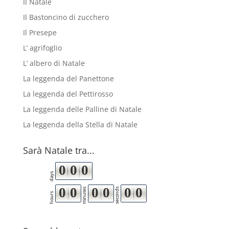
Il Natale
Il Bastoncino di zucchero
Il Presepe
L’ agrifoglio
L’ albero di Natale
La leggenda del Panettone
La leggenda del Pettirosso
La leggenda delle Palline di Natale
La leggenda della Stella di Natale
Sarà Natale tra...
0
0
0
days
0
0
0
0
0
0
minutes
seconds
hours