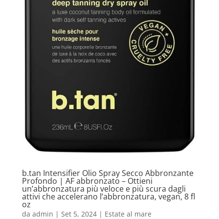
b.tan Intensifier Olio Spray Secco Abbronzante
Profondo | AF abbronzato – Ottieni
un’abbronzatura più veloce e più scura dagli
attivi che accelerano l’abbronzatura, vegan, 8 fl
oz
da
admin
|
Set 5, 2024
|
Estate al mare