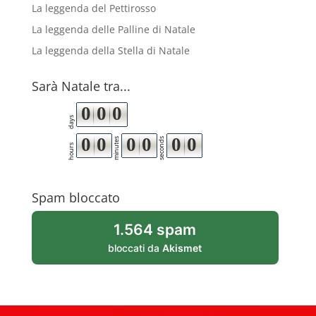
La leggenda del Pettirosso
La leggenda delle Palline di Natale
La leggenda della Stella di Natale
Sarà Natale tra...
0
0
0
days
0
0
0
0
0
0
minutes
seconds
hours
Spam bloccato
1.564 spam
bloccati da
Akismet