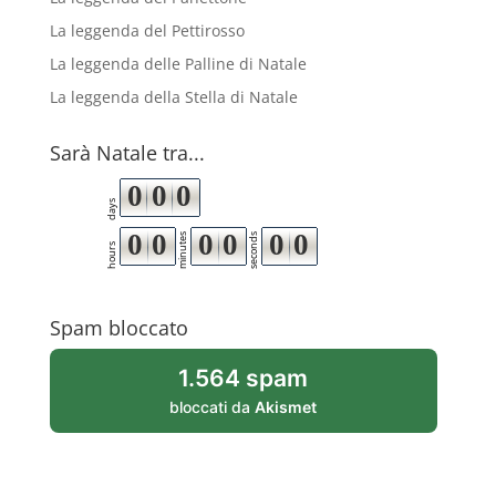
La leggenda del Pettirosso
La leggenda delle Palline di Natale
La leggenda della Stella di Natale
Sarà Natale tra...
0
0
0
days
0
0
0
0
0
0
minutes
seconds
hours
Spam bloccato
1.564 spam
bloccati da
Akismet