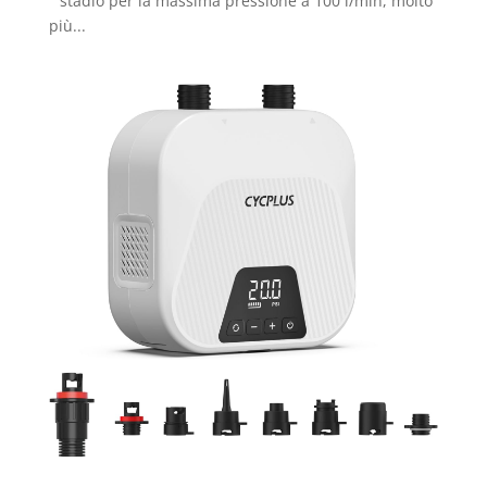
° stadio per la massima pressione a 100 l/min, molto
più...