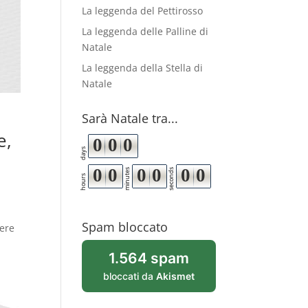
La leggenda del Pettirosso
La leggenda delle Palline di
Natale
La leggenda della Stella di
Natale
Sarà Natale tra...
e,
0
0
0
days
0
0
0
0
0
0
minutes
seconds
hours
Spam bloccato
sere
1.564 spam
bloccati da
Akismet