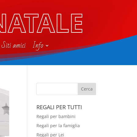
NATALE
Siti amici
Info
REGALI PER TUTTI
Regali per bambini
Regali per la famiglia
Regali per Lei