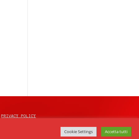
PRIVACY POLICY
Cookie Settings
Accetta tutti
 opere derivate 4.0 Internazionale
.