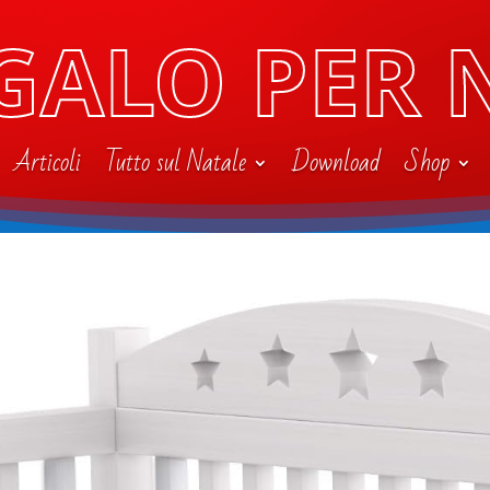
GALO PER 
Articoli
Tutto sul Natale
Download
Shop