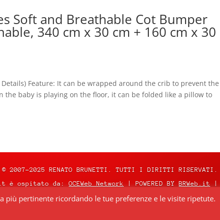
es Soft and Breathable Cot Bumper
shable, 340 cm x 30 cm + 160 cm x 30
 Details) Feature: It can be wrapped around the crib to prevent the
he baby is playing on the floor, it can be folded like a pillow to
© 2007-2025 RENATO BRUNETTI. TUTTI I DIRITTI RISERVATI.
it è ospitato da:
OCEWeb Network
| POWERED BY
BRWeb.it
|
za più pertinente ricordando le tue preferenze e le visite ripetute.
nza
Creative Commons Attribuzione – Non commerciale – Non