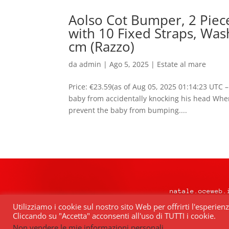
Aolso Cot Bumper, 2 Piec
with 10 Fixed Straps, Wa
cm (Razzo)
da
admin
|
Ago 5, 2025
|
Estate al mare
Price: €23.59(as of Aug 05, 2025 01:14:23 UTC –
baby from accidentally knocking his head When t
prevent the baby from bumping....
natale.oceweb.
Utilizziamo i cookie sul nostro sito Web per offrirti l'esperien
Cliccando su "Accetta" acconsenti all'uso di TUTTI i cookie.
Quest’opera è distribuita con Lice
Non vendere le mie informazioni personali
.