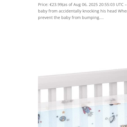
Price: €23.99(as of Aug 06, 2025 20:55:03 UTC –
baby from accidentally knocking his head When t
prevent the baby from bumping....