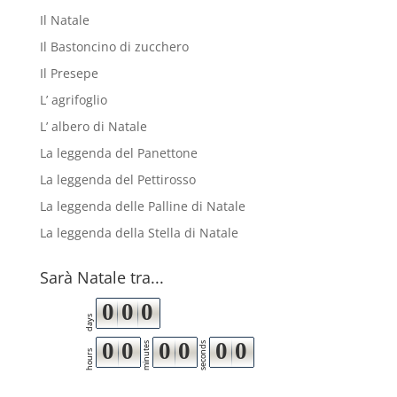
Il Natale
Il Bastoncino di zucchero
Il Presepe
L’ agrifoglio
L’ albero di Natale
La leggenda del Panettone
La leggenda del Pettirosso
La leggenda delle Palline di Natale
La leggenda della Stella di Natale
Sarà Natale tra...
0
0
0
days
0
0
0
0
0
0
minutes
seconds
hours