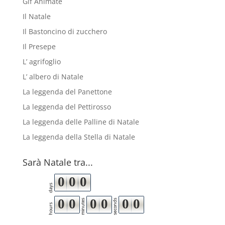
Gif Animate
Il Natale
Il Bastoncino di zucchero
Il Presepe
L’ agrifoglio
L’ albero di Natale
La leggenda del Panettone
La leggenda del Pettirosso
La leggenda delle Palline di Natale
La leggenda della Stella di Natale
Sarà Natale tra...
0
0
0
days
0
0
0
0
0
0
minutes
seconds
hours