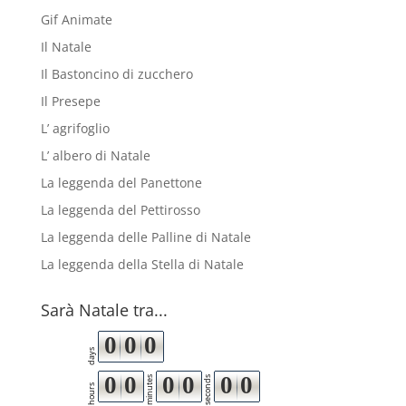
Gif Animate
Il Natale
Il Bastoncino di zucchero
Il Presepe
L’ agrifoglio
L’ albero di Natale
La leggenda del Panettone
La leggenda del Pettirosso
La leggenda delle Palline di Natale
La leggenda della Stella di Natale
Sarà Natale tra...
0
0
0
days
0
0
0
0
0
0
minutes
seconds
hours