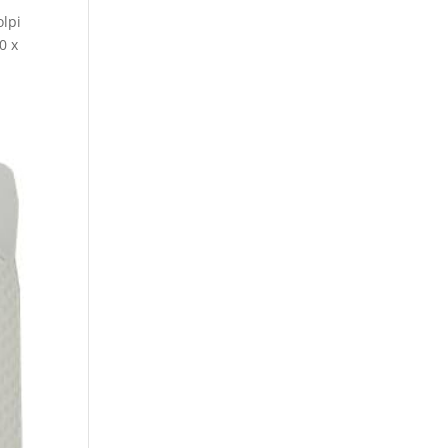
olpi
0 x