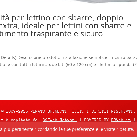
ità per lettino con sbarre, doppio
extra, ideale per lettini con sbarre e
stimento traspirante e sicuro
 Details) Descrizione prodotto Installazione semplice Il nostro para
ile con tutti i lettini a due lati (60 x 120 cm) e i lettini a sponda (7
© 2007-2025 RENATO BRUNETTI. TUTTI I DIRITTI RISERVATI.
it è ospitato da:
OCEWeb Network
| POWERED BY
BRWeb.it
|
za più pertinente ricordando le tue preferenze e le visite ripetute.