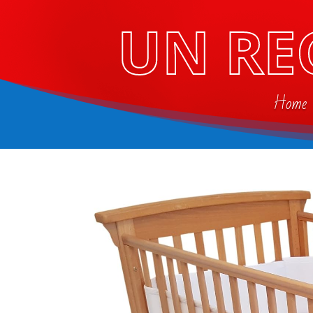
UN RE
Home