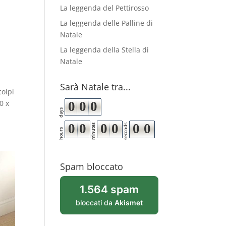
La leggenda del Pettirosso
La leggenda delle Palline di
Natale
La leggenda della Stella di
Natale
Sarà Natale tra...
colpi
0 x
0
0
0
days
0
0
0
0
0
0
minutes
seconds
hours
Spam bloccato
1.564 spam
bloccati da
Akismet