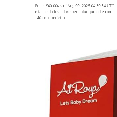
Price: €40.00(as of Aug 09, 2025 04:30:54 UTC –
è facile da installare per chiunque ed è compatib
140 cm), perfetto...