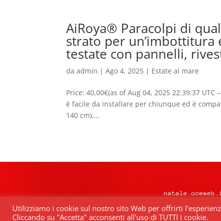
AiRoya® Paracolpi di qual
strato per un’imbottitura 
testate con pannelli, rive
da
admin
|
Ago 4, 2025
|
Estate al mare
Price: 40,00€(as of Aug 04, 2025 22:39:37 UTC –
è facile da installare per chiunque ed è compatib
140 cm),...
natale.oceweb.
Utilizziamo i cookie sul nostro sito Web per offrirti l'esperien
Cliccando su "Accetta" acconsenti all'uso di TUTTI i cookie.