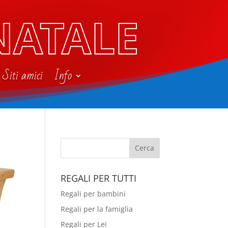
NATALE
Siti amici
Info
REGALI PER TUTTI
Regali per bambini
Regali per la famiglia
Regali per Lei