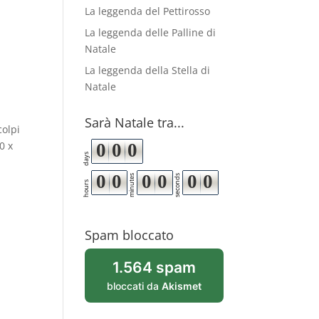
La leggenda del Pettirosso
La leggenda delle Palline di
Natale
La leggenda della Stella di
Natale
Sarà Natale tra...
colpi
0 x
0
0
0
days
0
0
0
0
0
0
minutes
seconds
hours
Spam bloccato
1.564 spam
bloccati da
Akismet