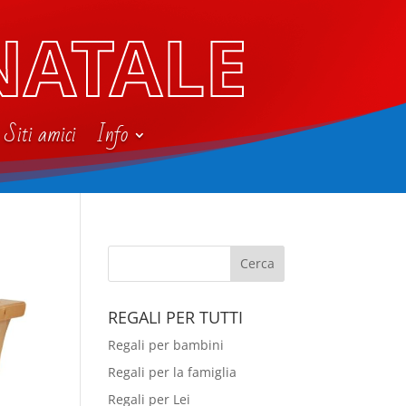
NATALE
Siti amici
Info
REGALI PER TUTTI
Regali per bambini
Regali per la famiglia
Regali per Lei