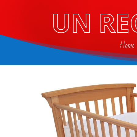
UN RE
Home