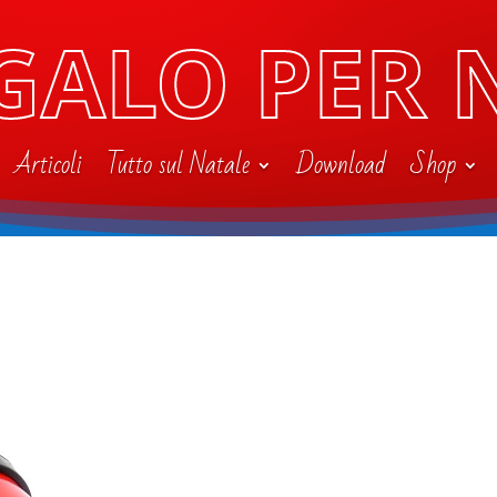
GALO PER 
Articoli
Tutto sul Natale
Download
Shop