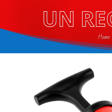
UN RE
Home