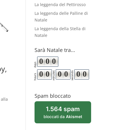
La leggenda del Pettirosso
La leggenda delle Palline di
Natale
La leggenda della Stella di
Natale
Sarà Natale tra...
0
0
0
days
y,
0
0
0
0
0
0
minutes
seconds
hours
Spam bloccato
 alla
1.564 spam
bloccati da
Akismet