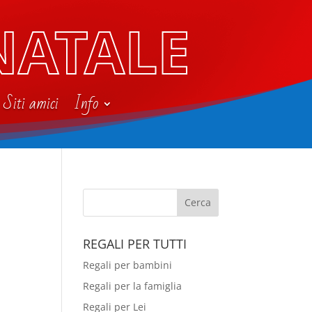
NATALE
Siti amici
Info
REGALI PER TUTTI
Regali per bambini
Regali per la famiglia
Regali per Lei