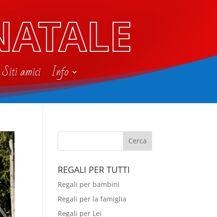
NATALE
Siti amici
Info
REGALI PER TUTTI
Regali per bambini
Regali per la famiglia
Regali per Lei