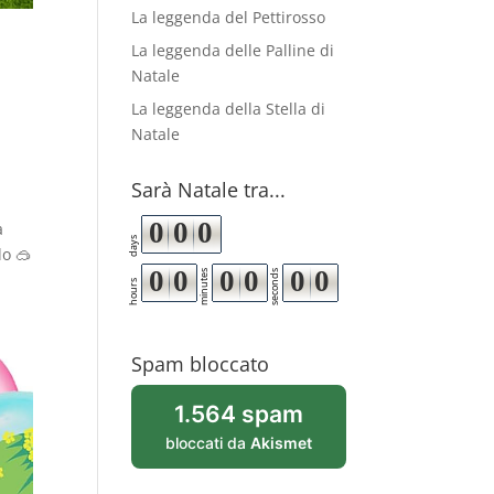
La leggenda del Pettirosso
La leggenda delle Palline di
Natale
La leggenda della Stella di
Natale
Sarà Natale tra...
0
0
0
a
days
do 🥽
0
0
0
0
0
0
minutes
seconds
hours
Spam bloccato
1.564 spam
bloccati da
Akismet