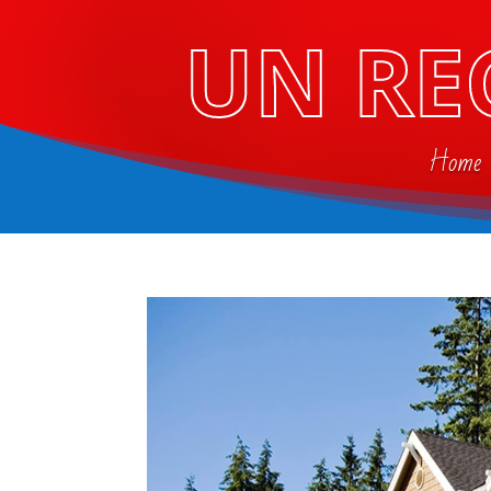
UN RE
Home