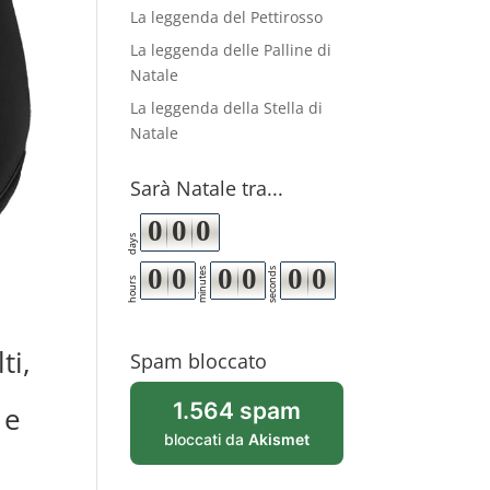
La leggenda del Pettirosso
La leggenda delle Palline di
Natale
La leggenda della Stella di
Natale
Sarà Natale tra...
0
0
0
days
0
0
0
0
0
0
minutes
seconds
hours
ti,
Spam bloccato
1.564 spam
 e
bloccati da
Akismet