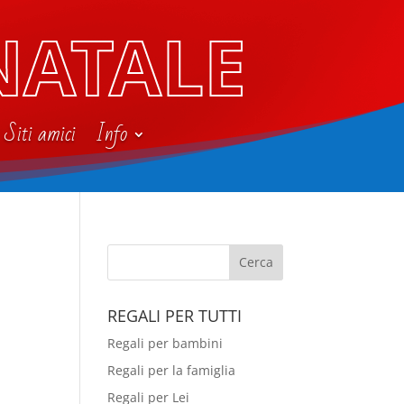
NATALE
Siti amici
Info
REGALI PER TUTTI
Regali per bambini
Regali per la famiglia
Regali per Lei