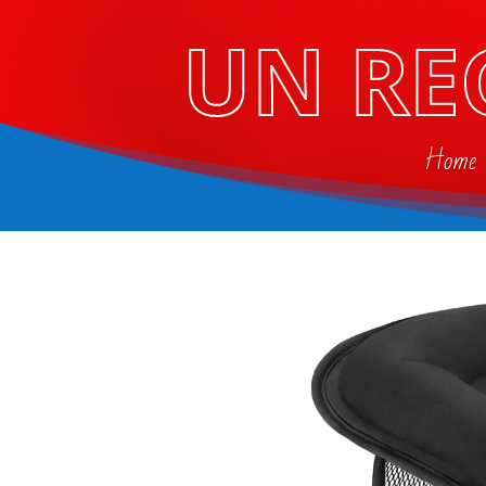
UN RE
Home