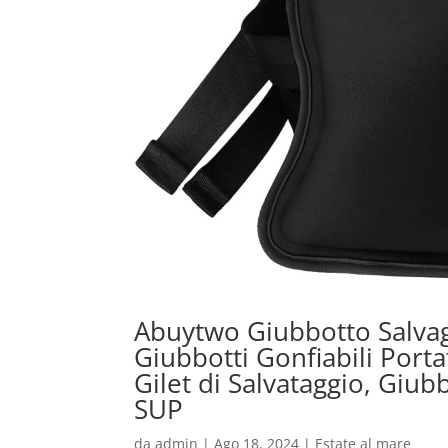
Abuytwo Giubbotto Salvage
Giubbotti Gonfiabili Porta
Gilet di Salvataggio, Giu
SUP
da
admin
|
Ago 18, 2024
|
Estate al mare