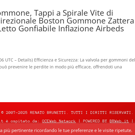
ommone, Tappi a Spirale Vite di
direzionale Boston Gommone Zattera
Letto Gonfiabile Inflazione Airbeds
:06 UTC – Details) Efficienza e Sicurezza: La valvola per gommoni de
uò prevenire le perdite in modo più efficace, offrendoti una
© 2007-2025 RENATO BRUNETTI. TUTTI I DIRITTI RISERVATI.
it è ospitato da:
OCEWeb Network
| POWERED BY
BRWeb.it
|
za più pertinente ricordando le tue preferenze e le visite ripetute.