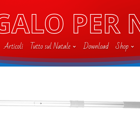
GALO PER 
Articoli
Tutto sul Natale
Download
Shop