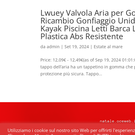
Lwuey Valvola Aria per G
Ricambio Gonfiaggio Uni
Kayak Piscina Letti Barca 
Plastica Abs Resistente
da
admin
|
Set 19, 2024
|
Estate al mare
Price: 12,09€ - 12,49€(as of Sep 19, 2024 01:01
tappo dell’aria ha un tappetino in gomma che p
protezione più sicura. Tappo...
natale.oceweb.
Utilizziamo i cookie sul nostro sito Web per offrirti l'esperien