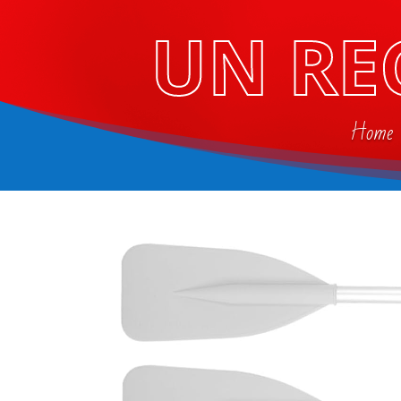
UN RE
Home