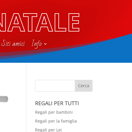
NATALE
Siti amici
Info
REGALI PER TUTTI
Regali per bambini
Regali per la famiglia
Regali per Lei