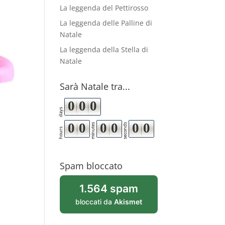
La leggenda del Pettirosso
La leggenda delle Palline di
Natale
La leggenda della Stella di
Natale
Sarà Natale tra...
0
0
0
days
0
0
0
0
0
0
minutes
seconds
hours
Spam bloccato
1.564 spam
bloccati da
Akismet