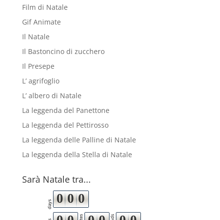
Film di Natale
Gif Animate
Il Natale
Il Bastoncino di zucchero
Il Presepe
L’ agrifoglio
L’ albero di Natale
La leggenda del Panettone
La leggenda del Pettirosso
La leggenda delle Palline di Natale
La leggenda della Stella di Natale
Sarà Natale tra...
0
0
0
days
0
0
0
0
0
0