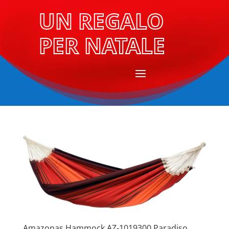
UN REGALO
PER NATALE
Amazonas Hammock AZ-1019300 Paradiso