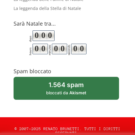
La leggenda della Stella di Natale
Sarà Natale tra...
0
0
0
days
0
0
0
0
0
0
minutes
seconds
hours
Spam bloccato
1.564 spam
bloccati da
Akismet
© 2007-2025 RENATO BRUNETTI. TUTTI I DIRITTI
RISERVATI.