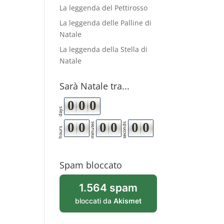
La leggenda del Pettirosso
La leggenda delle Palline di
Natale
La leggenda della Stella di
Natale
Sarà Natale tra...
0
0
0
days
0
0
0
0
0
0
minutes
seconds
hours
Spam bloccato
1.564 spam
bloccati da
Akismet