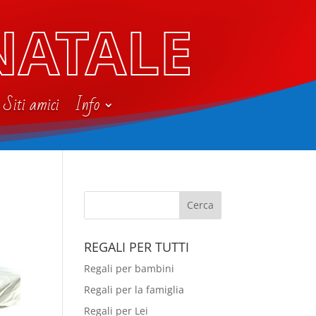
NATALE
Siti amici
Info
REGALI PER TUTTI
Regali per bambini
Regali per la famiglia
Regali per Lei