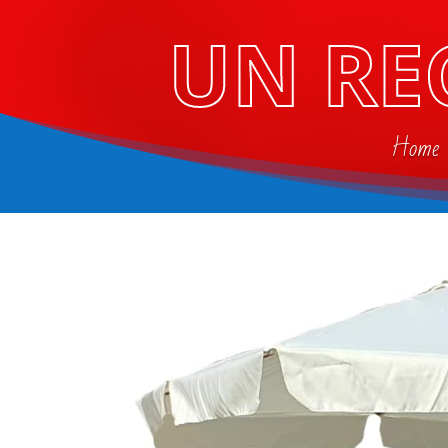
UN RE
Home