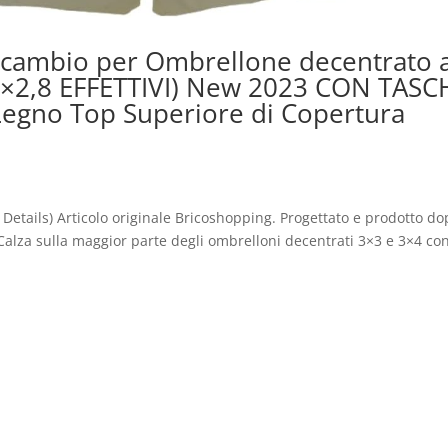
icambio per Ombrellone decentrato 
,8×2,8 EFFETTIVI) New 2023 CON TASC
 Legno Top Superiore di Copertura
 Details) Articolo originale Bricoshopping. Progettato e prodotto d
 Calza sulla maggior parte degli ombrelloni decentrati 3×3 e 3×4 co