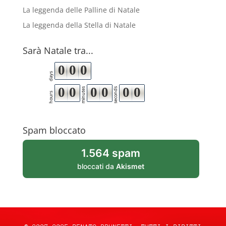
La leggenda delle Palline di Natale
La leggenda della Stella di Natale
Sarà Natale tra...
0
0
0
days
0
0
0
0
0
0
minutes
seconds
hours
Spam bloccato
1.564 spam
bloccati da
Akismet