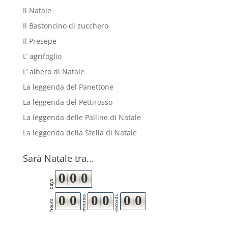
Il Natale
Il Bastoncino di zucchero
Il Presepe
L’ agrifoglio
L’ albero di Natale
La leggenda del Panettone
La leggenda del Pettirosso
La leggenda delle Palline di Natale
La leggenda della Stella di Natale
Sarà Natale tra...
0
0
0
days
0
0
0
0
0
0
minutes
seconds
hours