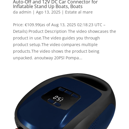
Auto-Off and 12V DC Car Connector for
Inflatable Stand Up Boats, Boats
da
admin
|
Ago 13, 2025
|
Estate al mare
Price: €109.99(as of Aug 13, 2025 02:18:23 UTC –
Details) Product Description The video showcases the
product in use.The video guides you through
product setup.The video compares multiple
products.The video shows the product being
unpacked. anoutway 20PSl Pompa...