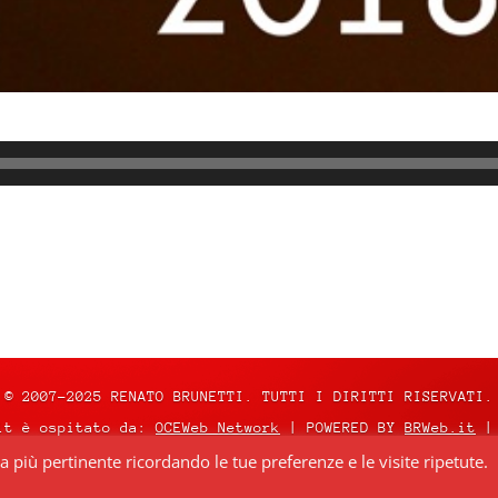
© 2007-2025 RENATO BRUNETTI. TUTTI I DIRITTI RISERVATI.
it è ospitato da:
OCEWeb Network
| POWERED BY
BRWeb.it
|
za più pertinente ricordando le tue preferenze e le visite ripetute.
nza
Creative Commons Attribuzione – Non commerciale – Non