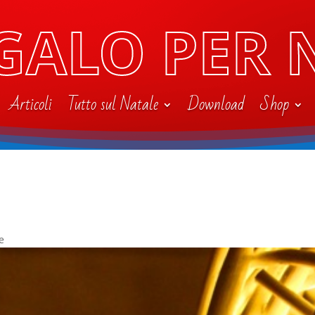
GALO PER 
Articoli
Tutto sul Natale
Download
Shop
e