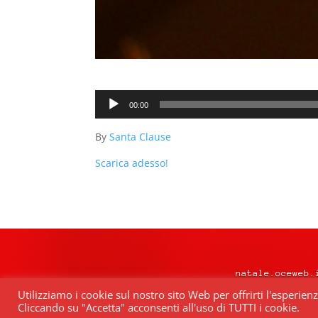
Audio
00:00
Player
By
Santa Clause
Scarica adesso!
natale.oceweb.
Utilizziamo i cookie sul nostro sito Web per offrirti l'esperien
Cliccando su "Accetta" acconsenti all'uso di TUTTI i cookie.
Quest’opera è distribuita con Lice