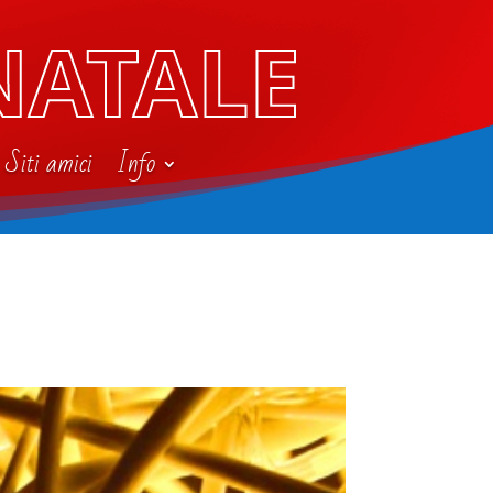
NATALE
Siti amici
Info