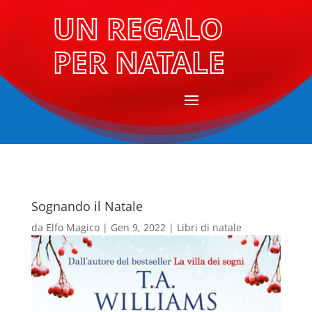
UN REGALO
PER NATALE
Sognando il Natale
da
Elfo Magico
|
Gen 9, 2022
|
Libri di natale