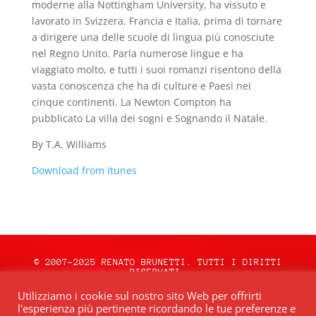
moderne alla Nottingham University, ha vissuto e
lavorato in Svizzera, Francia e Italia, prima di tornare
a dirigere una delle scuole di lingua più conosciute
nel Regno Unito. Parla numerose lingue e ha
viaggiato molto, e tutti i suoi romanzi risentono della
vasta conoscenza che ha di culture e Paesi nei
cinque continenti. La Newton Compton ha
pubblicato La villa dei sogni e Sognando il Natale.
By T.A. Williams
Download from Itunes
© 2007-2025 RENATO BRUNETTI. TUTTI I DIRITTI
RISERVATI.
natale.oceweb.it è ospitato da:
OCEWeb
Utilizziamo i cookie sul nostro sito Web per offrirti
Network
| POWERED BY
BRWeb.it
|
PRIVACY
l'esperienza più pertinente ricordando le tue preferenze e
POLICY