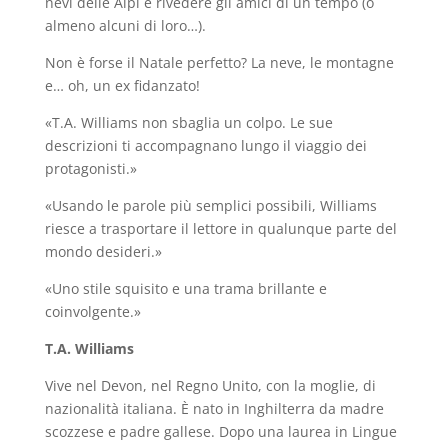
nevi delle Alpi e rivedere gli amici di un tempo (o
almeno alcuni di loro…).
Non è forse il Natale perfetto? La neve, le montagne
e… oh, un ex fidanzato!
«T.A. Williams non sbaglia un colpo. Le sue
descrizioni ti accompagnano lungo il viaggio dei
protagonisti.»
«Usando le parole più semplici possibili, Williams
riesce a trasportare il lettore in qualunque parte del
mondo desideri.»
«Uno stile squisito e una trama brillante e
coinvolgente.»
T.A. Williams
Vive nel Devon, nel Regno Unito, con la moglie, di
nazionalità italiana. È nato in Inghilterra da madre
scozzese e padre gallese. Dopo una laurea in Lingue